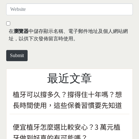
*
a
W
i
e
l
b
*
s
在
瀏覽器
中儲存顯示名稱、電子郵件地址及個人網站網
i
址，以供下次發佈留言時使用。
t
e
Submit
最近文章
植牙可以撐多久？撐得住十年嗎？想
長時間使用，這些保養習慣要先知道
便宜植牙怎麼選比較安心？3 萬元植
牙做到好真的有可能嗎？