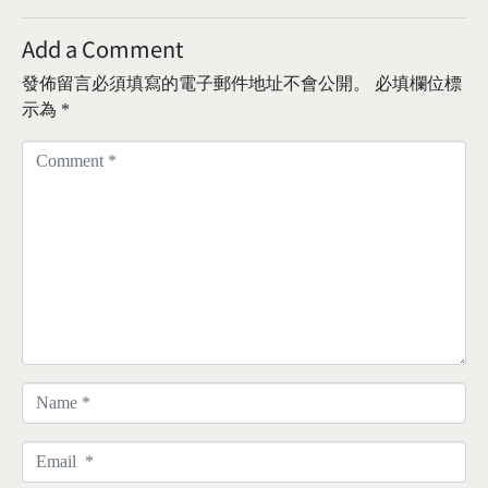
Add a Comment
發佈留言必須填寫的電子郵件地址不會公開。
必填欄位標
示為
*
C
o
m
m
e
n
t
*
N
a
m
E
e
m