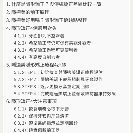
什麼是隱形矯正？與傳統矯正差異比較一覽
隱適美的矯正原理
隱適美好用嗎？隱形矯正優缺點整理
隱形矯正4個適用對象
1）牙齒排列不整齊者
2）希望矯正時仍可保有美觀外觀者
3）希望矯正過程可更便利者
4）有高度自制力者
隱適美隱形矯正療程4步驟
STEP 1：初診檢查與隱適美矯正療程評估
STEP 2：隱適美矯正療程規劃與牙套製作
STEP 3：逐步更換牙套並定期回診
STEP 4：完成隱適美矯正並佩戴維持器維持效果
隱形矯正4大注意事項
1）飲食前務必取下牙套
2）保持牙套與牙齒清潔
3）遵循醫師指示並定期回診
4）確實佩戴矯正器