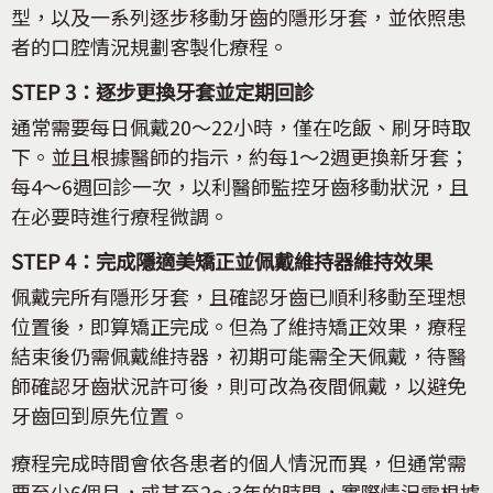
型，以及一系列逐步移動牙齒的隱形牙套，並依照患
者的口腔情況規劃客製化療程。
STEP 3：逐步更換牙套並定期回診
通常需要每日佩戴20～22小時，僅在吃飯、刷牙時取
下。並且根據醫師的指示，約每1～2週更換新牙套；
每4～6週回診一次，以利醫師監控牙齒移動狀況，且
在必要時進行療程微調。
STEP 4：完成隱適美矯正並佩戴維持器維持效果
佩戴完所有隱形牙套，且確認牙齒已順利移動至理想
位置後，即算矯正完成。但為了維持矯正效果，療程
結束後仍需佩戴維持器，初期可能需全天佩戴，待醫
師確認牙齒狀況許可後，則可改為夜間佩戴，以避免
牙齒回到原先位置。
療程完成時間會依各患者的個人情況而異，但通常需
要至少6個月，或甚至2～3年的時間，實際情況需根據