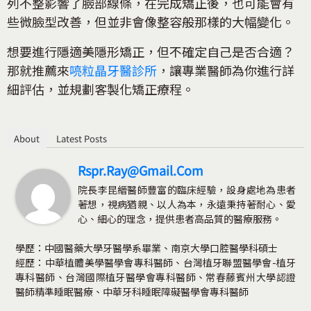
列不整影響了臉部線條，在完成矯正後，也可能會有
些微臉型改善，但並非會像整容般那樣的大幅變化。
想要進行隱適美隱形矯正，但不確定自己是否合適？
那就推薦來
喨粒晶牙醫診所
，讓專業醫師為你進行詳
細評估，並規劃客製化矯正療程。
About
Latest Posts
Rspr.ray@gmail.com
院長李昆縉醫師豐富的臨床經驗，設身處地為患者
著想，視病猶親、以人為本，永遠秉持著耐心、愛
心、細心的理念，提供患者高品質的醫療服務。
學歷：中國醫藥大學牙醫學系畢業、南京大學口腔醫學科碩士
經歷：中華植體美學醫學會專科醫師、台灣植牙聯盟醫學會-植牙
專科醫師、台灣國際植牙醫學會專科醫師、常春藤賓州大學認證
醫師精準睡眠醫療、中華牙科睡眠障礙醫學會專科醫師