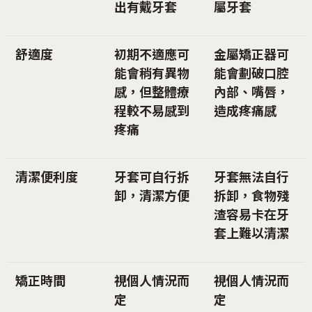
出有戴牙套
屬牙套
舒適度
初期不適應可
金屬矯正器可
能會稍有異物
能會劃破口腔
感，但整體療
內部、嘴唇，
程較不易感到
造成疼痛感
疼痛
清潔便利度
牙套可自行拆
牙套無法自行
卸，清潔方便
拆卸，食物殘
渣容易卡在牙
套上難以清潔
矯正時間
視個人情況而
視個人情況而
定
定