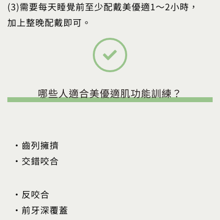
(3)需要每天睡覺前至少配戴美優適1～2小時，
加上整晚配戴即可。
哪些人適合美優適肌功能訓練？
•齒列擁擠
•交錯咬合
•反咬合
•前牙深覆蓋