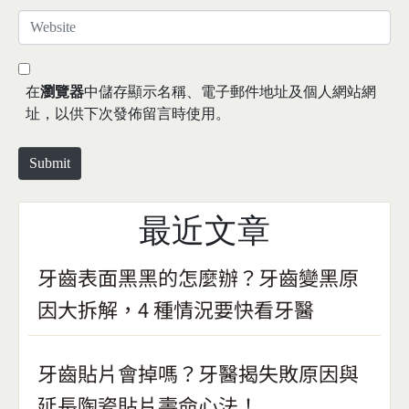
*
a
W
i
e
l
b
*
s
在
瀏覽器
中儲存顯示名稱、電子郵件地址及個人網站網
i
址，以供下次發佈留言時使用。
t
e
Submit
最近文章
牙齒表面黑黑的怎麼辦？牙齒變黑原
因大拆解，4 種情況要快看牙醫
牙齒貼片會掉嗎？牙醫揭失敗原因與
延長陶瓷貼片壽命心法！