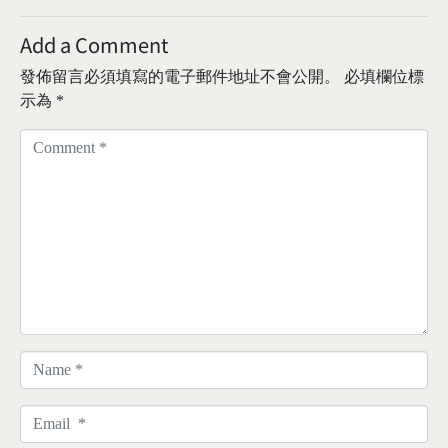
Add a Comment
發佈留言必須填寫的電子郵件地址不會公開。
必填欄位標
示為
*
C
o
m
m
e
n
t
*
N
a
m
E
e
m