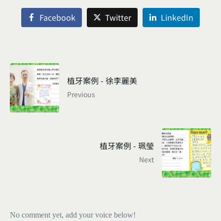
Facebook
Twitter
LinkedIn
植牙案例 - 徐李麗美
Previous
植牙案例 - 珮瑩
Next
No comment yet, add your voice below!