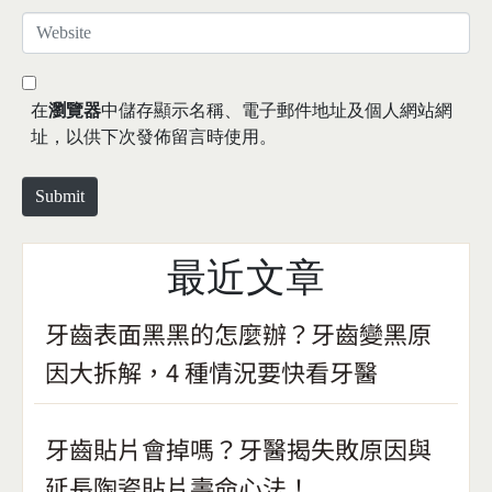
*
a
W
i
e
l
b
*
s
在
瀏覽器
中儲存顯示名稱、電子郵件地址及個人網站網
i
址，以供下次發佈留言時使用。
t
e
Submit
最近文章
牙齒表面黑黑的怎麼辦？牙齒變黑原
因大拆解，4 種情況要快看牙醫
牙齒貼片會掉嗎？牙醫揭失敗原因與
延長陶瓷貼片壽命心法！