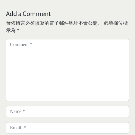
Add a Comment
發佈留言必須填寫的電子郵件地址不會公開。
必填欄位標
示為
*
C
o
m
m
e
n
t
*
N
a
m
E
e
m