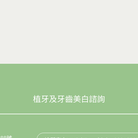
植牙及牙齒美白諮詢
88號