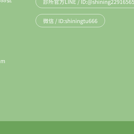
診所官方LINE / ID:@shining2291656
微信 / ID:shiningtu666
om