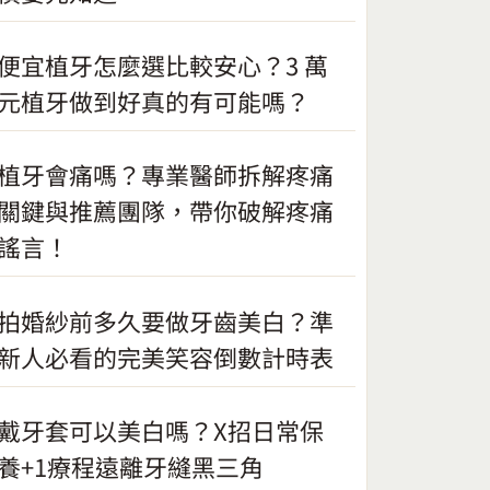
便宜植牙怎麼選比較安心？3 萬
元植牙做到好真的有可能嗎？
植牙會痛嗎？專業醫師拆解疼痛
關鍵與推薦團隊，帶你破解疼痛
謠言！
拍婚紗前多久要做牙齒美白？準
新人必看的完美笑容倒數計時表
戴牙套可以美白嗎？X招日常保
養+1療程遠離牙縫黑三角