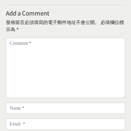
Add a Comment
發佈留言必須填寫的電子郵件地址不會公開。
必填欄位標
示為
*
C
o
m
m
e
n
t
*
N
a
m
E
e
m