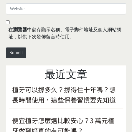
*
a
W
i
e
l
b
*
s
在
瀏覽器
中儲存顯示名稱、電子郵件地址及個人網站網
i
址，以供下次發佈留言時使用。
t
e
Submit
最近文章
植牙可以撐多久？撐得住十年嗎？想
長時間使用，這些保養習慣要先知道
便宜植牙怎麼選比較安心？3 萬元植
牙做到好真的有可能嗎？