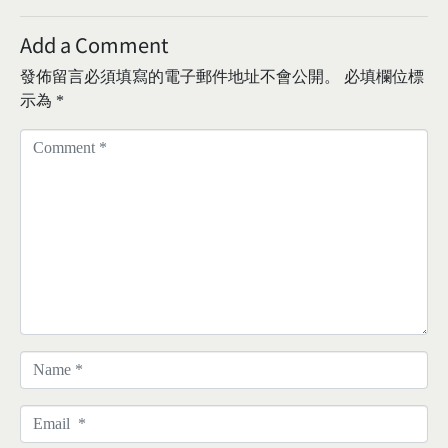
Add a Comment
發佈留言必須填寫的電子郵件地址不會公開。
必填欄位標
示為
*
C
o
m
m
e
n
t
*
N
a
m
E
e
m