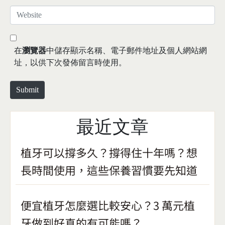
*
a
W
i
e
l
b
*
s
在
瀏覽器
中儲存顯示名稱、電子郵件地址及個人網站網
i
址，以供下次發佈留言時使用。
t
e
Submit
最近文章
植牙可以撐多久？撐得住十年嗎？想
長時間使用，這些保養習慣要先知道
便宜植牙怎麼選比較安心？3 萬元植
牙做到好真的有可能嗎？