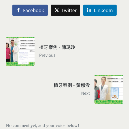
Facebook
Twitter
LinkedIn
植牙案例 - 陳琇玲
Previous
植牙案例 - 黃郁雰
Next
No comment yet, add your voice below!