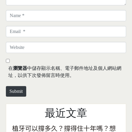
N
a
m
E
e
m
*
a
W
i
e
l
b
*
s
在
瀏覽器
中儲存顯示名稱、電子郵件地址及個人網站網
i
址，以供下次發佈留言時使用。
t
e
Submit
最近文章
植牙可以撐多久？撐得住十年嗎？想