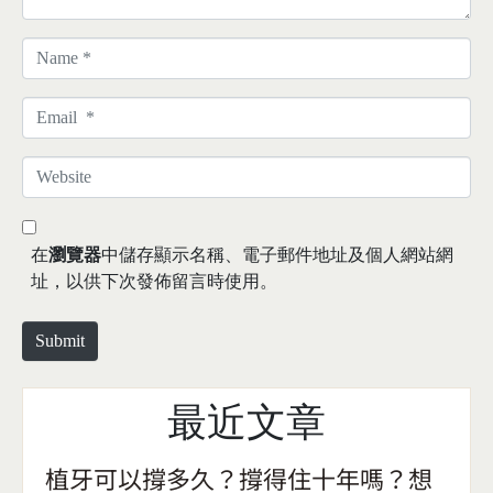
N
a
m
E
e
m
*
a
W
i
e
l
b
*
s
在
瀏覽器
中儲存顯示名稱、電子郵件地址及個人網站網
i
址，以供下次發佈留言時使用。
t
e
Submit
最近文章
植牙可以撐多久？撐得住十年嗎？想