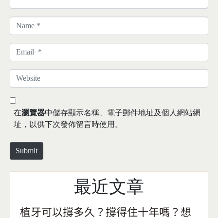
N
a
m
E
e
m
*
a
W
i
e
l
b
*
s
在
瀏覽器
中儲存顯示名稱、電子郵件地址及個人網站網
i
址，以供下次發佈留言時使用。
t
e
Submit
最近文章
植牙可以撐多久？撐得住十年嗎？想