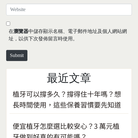
*
a
W
i
e
l
b
*
s
在
瀏覽器
中儲存顯示名稱、電子郵件地址及個人網站網
i
址，以供下次發佈留言時使用。
t
e
Submit
最近文章
植牙可以撐多久？撐得住十年嗎？想
長時間使用，這些保養習慣要先知道
便宜植牙怎麼選比較安心？3 萬元植
牙做到好真的有可能嗎？