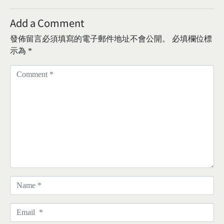
Add a Comment
發佈留言必須填寫的電子郵件地址不會公開。
必填欄位標
示為
*
C
o
m
m
e
n
t
*
N
a
m
E
e
m