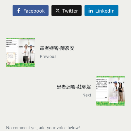
Facebook
Twitter
LinkedIn
患者迴響-陳彥安
Previous
患者迴響-莊珮妮
Next
No comment yet, add your voice below!