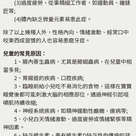
(3)過度疲勞，從事精細工作者，如運動員、鐘錶
匠等;
(4)體內缺乏微量元素易患此症。
除了以上幾種人外，性格內向、情緒激動、經常口中
咬東西成習慣的人也容易患磨牙症。
兒童的常見原因：
1、腸內寄生蟲病，尤其是腸蛔蟲病，在兒童中相
當多見;
2、胃腸道的疾病、口腔疾病;
3、臨睡前給小兒吃不易消化的食物，這樣在寶寶
睡覺後都可能刺激大腦的相應部位，通過神經引起咀
嚼肌持續收縮;
4、神經系統疾病，如精神運動性癲癇、癔病等;
5、小兒白天情緒激動、過度疲勞或情緒緊張等精
神因素。
6、缺乏維生素，患有維生素D缺乏性佝僂病的孩