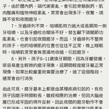
子，由於體內鈣、磷代謝紊亂，會引起骨骼脫鈣，肌
肉酸痛和植物神經紊亂，常常會出現多汗、夜驚、煩
躁不安和夜間磨牙。
7、牙齒排列不齊， 咀嚼肌用力過大或長期用一側
牙咀嚼，以及牙齒咬合關係不好，發生顳下頜關節功
能紊亂，也會引起夜間磨牙。而且，牙齒排列不整齊
的孩子，他的咀嚼肌的位置也往往不正常，晚上睡眠
時，咀嚼肌常常會無意識地收縮，引起磨牙。
8、另外，孩子8–11歲換牙期間，因為牙齦發癢，
很容易產生輕微的磨牙現象，這期間輕度磨牙屬正常
現像，如果比較嚴重就需要治療了，過了這個階段，
通常會自行消失
由此可見，磨牙基本上都是由某種疾病引起的，有些
孩子因磨牙時間較長，雖經相應的治療，但因大腦皮
層已形成牢固的條件反射，因此夜間的磨牙動作不會
立即消失，特別是胃腸病雖有好轉，但胃腸功能紊亂