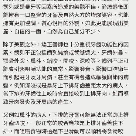
齒列或是暴牙等因素所造成的美觀不佳，治療過後即
能擁有一口整齊的牙齒及自然大方的燦爛笑容，也能
擁有更加協調、賞心悅目的外貌，如此更能展現出美
麗、自信的一面，自然為自己加分不少。
除了美觀之外，矯正醫師也十分重視牙齒功能性的因
素。齒列不正包括齒列擁擠或齒縫過大、牙齒外暴、
顎骨外突、戽斗、錯咬、開咬、深咬等。齒列不正可
能會引起咀嚼功能的異常、影響發音、影響口腔衛生
而引起蛀牙及牙周病，甚至有機會造成顳顎關節的病
變。例如深咬或是暴牙上下排牙齒差距太大的病人，
當下排的牙齒往上咬時會直接咬到上排牙肉，進而導
致牙肉發炎及牙周病的產生。
又例如戽斗的病人，下排的牙齒可能無法正常跟上排
牙齒切咬，一般正常的咬合應該是上排牙齒蓋住下
排，而咀嚼食物時透過下巴滑動可以順利將食物咬