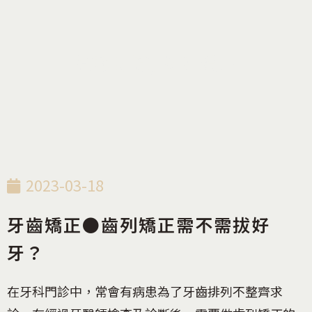
衛教知識
,
齒列矯正
2023-03-18
牙齒矯正●齒列矯正需不需拔好
牙？
在牙科門診中，常會有病患為了牙齒排列不整齊求