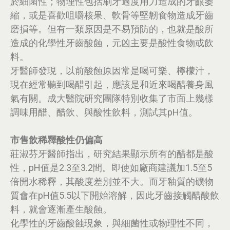
於細菌性；物理性包括刷牙過度用力造成的牙齦萎
縮，或是喜歡咀嚼核果、軟骨等堅韌食物造成牙齒
磨損等。但有一類原因是不易預防的，也就是酸所
造成的化學性牙齒酸蝕，元凶主要是酸性食物或飲
料。
牙醫師發現，以前酸蝕原因常是喝可樂、檸檬汁，
現在經常聽到喝醋引起，應該是和近來喝醋養身風
氣有關。成大醫院研究團隊特別收集了市面上幾樣
調味用醋、醋飲、與酸性飲料，測試其pH值。
市售飲稀釋酸性仍偏高
莊淑芬牙醫師指出，研究結果顯示所有的醋都是酸
性，pH值是2.3至3.2間。即使如廠商建議加1.5至5
倍開水稀釋，其酸度差別並不大。而牙釉質的礦物
質會在pH值5.5以下開始溶解，因此牙齒接觸醋酸飲
料，就會逐漸產生酸蝕。
化學性的牙齒酸蝕現象，與細菌性或物理性不同，