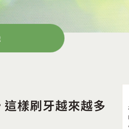
識
﹖這樣刷牙越來越多