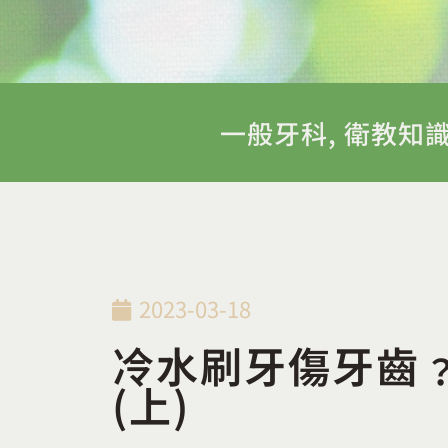
一般牙科
,
衛教知
2023-03-18
冷水刷牙傷牙齒
(上)