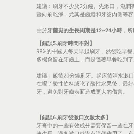
建議﹕刷牙不少於2分鐘。先漱口﹐濕潤
豎向刷乾淨﹐尤其是齒縫和牙齒內側等容
由於
牙菌斑的生長周期是12~24小時
﹐所
【錯誤5.刷牙時間不對】
98%的中國人每天早起刷牙﹐然後吃早
多機會留在牙齒上﹐而是隨著早餐吃到了
建議﹕飯後20分鐘刷牙。起床後清水漱
在喝了酸性飲料或吃了酸性水果後﹐最好
牙﹐避免對牙齒表面造成更大的傷害。
【錯誤6.刷牙後漱口次數太多】
牙膏中的一些有效成分需要保留一些在牙
速生長﹐過多漱口就沒有這個作用了。有