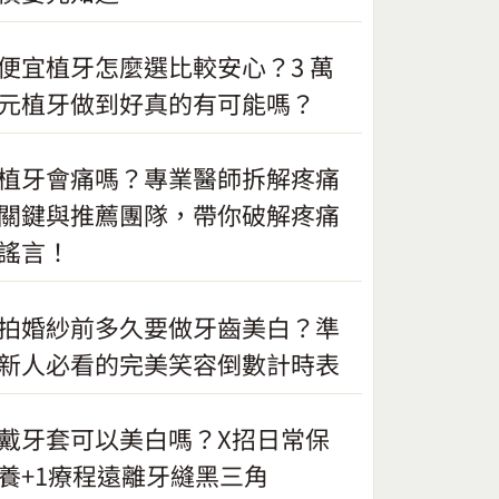
便宜植牙怎麼選比較安心？3 萬
元植牙做到好真的有可能嗎？
植牙會痛嗎？專業醫師拆解疼痛
關鍵與推薦團隊，帶你破解疼痛
謠言！
拍婚紗前多久要做牙齒美白？準
新人必看的完美笑容倒數計時表
戴牙套可以美白嗎？X招日常保
養+1療程遠離牙縫黑三角