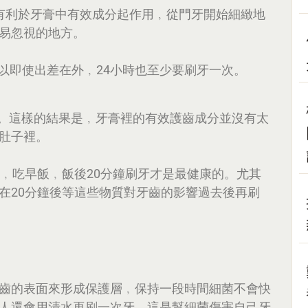
有利於牙膏中有效成分起作用﹐從門牙開始細緻地
易忽視的地方。
以即使出差在外﹐24小時也至少要刷牙一次。
餐。這樣的結果是﹐牙膏裡的有效護齒成分並沒有太
肚子裡。
口﹐吃早飯﹐飯後20分鐘刷牙才是最健康的。尤其
在20分鐘後等這些物質對牙齒的影響過去後再刷
齒的表面來形成保護層﹐保持一段時間細菌不會快
人還會用清水再刷一次牙﹐這是幫細菌傷害自己牙