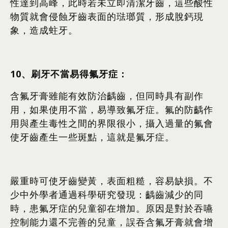
性達到高峰，此時若未立即清潔牙齒，這些酸性
物質就會侵蝕牙齒表面的琺瑯質，形成脫鈣現
象，造成蛀牙。
10
、刷牙不當易得氟牙症：
含氟牙膏雖能有效防治齲齒，但同時具有副作
用，如果使用不當，易導致氟牙症。氟的防齲作
用與產生毒性之間的界限很小，攝入過量的氟會
使牙齒產生一些斑點，這就是氟牙症。
嚴重時可使牙齒變黃，表面粗糙，容易缺損。不
少中外學者通過科學研究發現：齲齒減少的同
時，患氟牙症的兒童卻在增加。原因是對於吞嚥
控制能力還不完善的兒童，誤吞含氟牙膏就會增