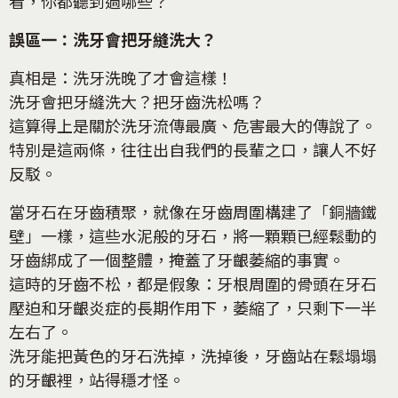
看，你都聽到過哪些？
誤區一：洗牙會把牙縫洗大？
真相是：洗牙洗晚了才會這樣！
洗牙會把牙縫洗大？把牙齒洗松嗎？
這算得上是關於洗牙流傳最廣、危害最大的傳說了。
特別是這兩條，往往出自我們的長輩之口，讓人不好
反駁。
當牙石在牙齒積聚，就像在牙齒周圍構建了「銅牆鐵
壁」一樣，這些水泥般的牙石，將一顆顆已經鬆動的
牙齒綁成了一個整體，掩蓋了牙齦萎縮的事實。
這時的牙齒不松，都是假象：牙根周圍的骨頭在牙石
壓迫和牙齦炎症的長期作用下，萎縮了，只剩下一半
左右了。
洗牙能把黃色的牙石洗掉，洗掉後，牙齒站在鬆塌塌
的牙齦裡，站得穩才怪。