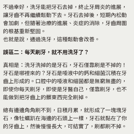
不過幸好，洗牙能把牙石去掉，終止牙周炎的進展，
讓牙齒不再繼續鬆動下去。牙石去掉後，短期內松動
會加劇，但隨著治療的進展、炎症的消除，牙齒周圍
的根基重新堅固。
也就是說，通過洗牙，這種鬆動會改善。
誤區二：每天刷牙，就不用洗牙了？
真相是：洗牙洗掉的是牙石，牙石僅靠刷是不掉的！
牙石是哪裡來的？牙石是唾液中的鈣和細菌沉積在牙
齒上形成的。口腔中的唾液和細菌都是無窮無盡的，
即使你每天刷牙，即使是牙醫自己，僅靠刷牙，也不
能做到把牙齒上的髒東西完全刷掉。
總有邊邊角角刷不到，日積月累，就形成了一塊塊牙
石，像牡蠣趴在海邊的石頭上一樣，牙石就黏在了你
的牙齒上，然後慢慢長大，可結實了，刷都刷不掉。